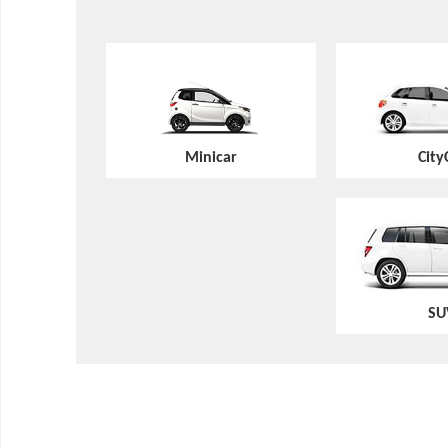
Minicar
City
SU