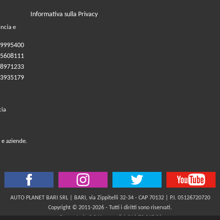
Informativa sulla Privacy
incia e
09995400
05608111
08971233
83935179
cia
 e aziende.
AUTO PLANET BARI SRL | BARI, via Zippitelli 32-34 - CAP 70132 | P.I. 05126720720
Copyright © 2011-2026 - Tutti i diritti sono riservati.
Generata in 0,041 secondi | 216.73.217.36