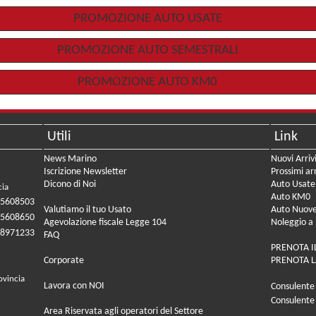
PROMOZIONE AUTO USATE
PROMOZIONE AUTO SEMESTRALI
PROMOZIONE AUTO KM0
Utili
Link
News Marino
Nuovi Arriv
Iscrizione Newsletter
Prossimi arr
Dicono di Noi
Auto Usate
cia
Auto KM0
05608503
Valutiamo il tuo Usato
Auto Nuov
05608650
Agevolazione fiscale Legge 104
Noleggio a
08971233
FAQ
PRENOTA I
Corporate
PRENOTA L
ovincia
Lavora con NOI
Consulente
Consulente
Area Riservata agli operatori del Settore