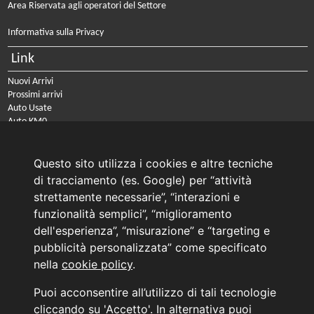
Area Riservata agli operatori del Settore
Informativa sulla Privacy
Link
Nuovi Arrivi
Prossimi arrivi
Auto Usate
Auto KM0
Auto Nuove
Noleggio a lungo termine
Questo sito utilizza i cookies e altre tecniche
PRENOTA IL TUO INTERVENTO DI OFFICINA
di tracciamento (es. Google) per “attività
PRENOTA LA REVISIONE DELLA TUA AUTO
strettamente necessarie”, “interazioni e
funzionalità semplici”, “miglioramento
Consulente Online Usato: 0805608980
dell'esperienza”, “misurazione” e “targeting e
Consulente Online Hyundai: 0805608985
pubblicità personalizzata” come specificato
nella
cookie policy
.
AUTO PLANET BARI SRL | BARI, via Zippitelli 32-34 - CAP 70132 | P.I. 05126720720
Puoi acconsentire all’utilizzo di tali tecnologie
Copyright © 2011-2026 - Tutti i diritti sono riservati.
cliccando su 'Accetto'. In alternativa puoi