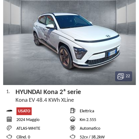
22
HYUNDAI Kona 2ª serie
1.
Kona EV 48.4 KWh XLine
USATO
Elettrica
2024 Maggio
Km 2.555
ATLAS-WHITE
Automatico
Cilind. 0
52cv / 38,2kW