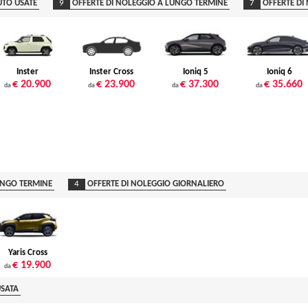
TO USATE
9
OFFERTE DI NOLEGGIO A LUNGO TERMINE
7
OFFERTE DI
Inster
Inster Cross
Ioniq 5
Ioniq 6
€ 20.900
€ 23.900
€ 37.300
€ 35.660
da
da
da
da
UNGO TERMINE
4
OFFERTE DI NOLEGGIO GIORNALIERO
Yaris Cross
€ 19.900
da
SATA