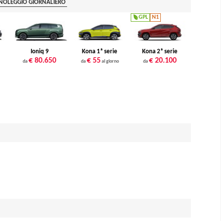
 NOLEGGIO GIORNALIERO
GPL
N1
Ioniq 9
Kona 1ª serie
Kona 2ª serie
€ 80.650
€ 55
€ 20.100
da
da
al giorno
da