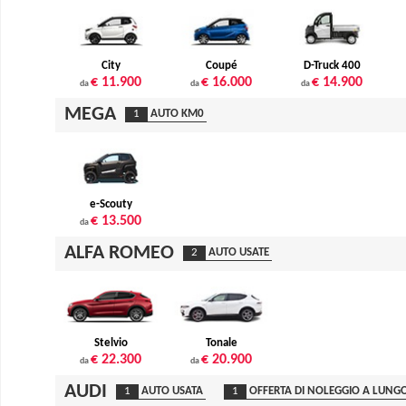
City
Coupé
D-Truck 400
€ 11.900
€ 16.000
€ 14.900
da
da
da
MEGA
1
AUTO KM0
e-Scouty
€ 13.500
da
ALFA ROMEO
2
AUTO USATE
Stelvio
Tonale
€ 22.300
€ 20.900
da
da
AUDI
1
AUTO USATA
1
OFFERTA DI NOLEGGIO A LUNG