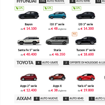
HYUNDAI
196
AUTO NUOVE
8
AUTO KM0
12
AU
GPL
GPL
GPL
Bayon
i10 3ª serie
i20 3ª serie
€ 14.100
€ 48
€ 14.300
da
da
al giorno
da
N1
Santa Fe 5ª serie
Staria
Tucson 3ª serie
€ 40.400
€ 46.350
€ 18.600
da
da
da
TOYOTA
4
AUTO USATE
2
OFFERTE DI NOLEGGIO A L
Aygo 2ª serie
Aygo X
Yaris 4ª serie
€ 12.400
€ 38
€ 19.800
da
da
al giorno
da
AIXAM
8
AUTO NUOVE
6
AUTO KM0
1
AUTO U