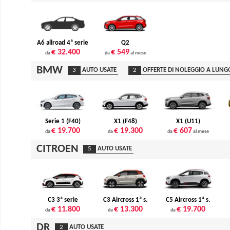
A6 allroad 4ª serie
Q2
€ 32.400
€ 549
da
da
al mese
BMW
3
AUTO USATE
2
OFFERTE DI NOLEGGIO A LUNG
Serie 1 (F40)
X1 (F48)
X1 (U11)
€ 19.700
€ 19.300
€ 607
da
da
da
al mese
CITROEN
5
AUTO USATE
C3 3ª serie
C3 Aircross 1ª s.
C5 Aircross 1ª s.
€ 11.800
€ 13.300
€ 19.700
da
da
da
DR
2
AUTO USATE