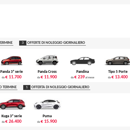
TERMINE
3
OFFERTE DI NOLEGGIO GIORNALIERO
Panda 3ª serie
Panda Cross
Pandina
Tipo 5 Porte
€ 11.700
€ 11.900
€ 239
€ 13.400
da
da
da
al mese
da
O TERMINE
1
OFFERTA DI NOLEGGIO GIORNALIERO
Kuga 3ª serie
Puma
€ 26.400
€ 15.900
da
da