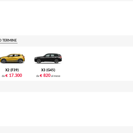
O TERMINE
X2 (F39)
X3 (G45)
€ 17.300
€ 820
da
da
al mese