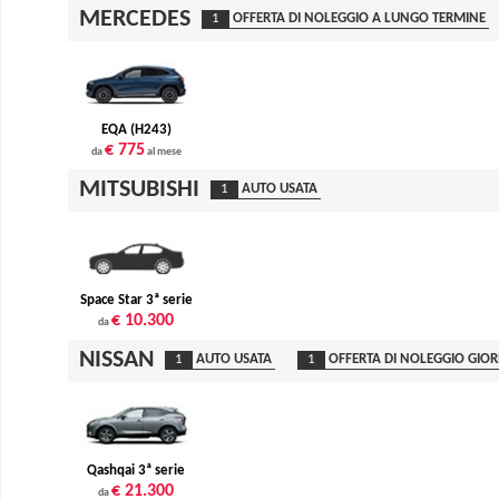
MERCEDES
1
OFFERTA DI NOLEGGIO A LUNGO TERMINE
EQA (H243)
€ 775
da
al mese
MITSUBISHI
1
AUTO USATA
Space Star 3ª serie
€ 10.300
da
NISSAN
1
AUTO USATA
1
OFFERTA DI NOLEGGIO GIO
Qashqai 3ª serie
€ 21.300
da