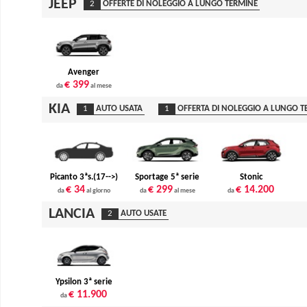
JEEP
2
OFFERTE DI NOLEGGIO A LUNGO TERMINE
Avenger
€ 399
da
al mese
KIA
1
AUTO USATA
1
OFFERTA DI NOLEGGIO A LUNGO T
Picanto 3ªs.(17-->)
Sportage 5ª serie
Stonic
€ 34
€ 299
€ 14.200
da
al giorno
da
al mese
da
LANCIA
2
AUTO USATE
Ypsilon 3ª serie
€ 11.900
da