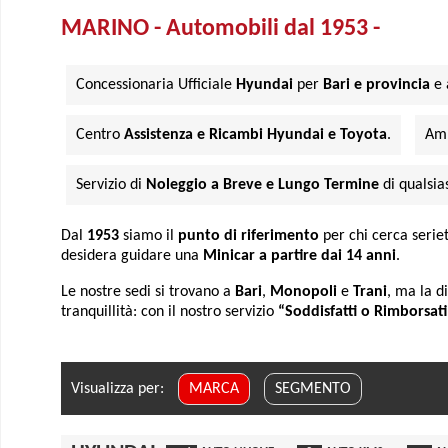
MARINO - Automobili dal 1953 -
Concessionaria Ufficiale
Hyundai
per
Bari e provincia
e 
Centro
Assistenza e Ricambi Hyundai e Toyota
.
Amp
Servizio di
Noleggio a Breve e Lungo Termine
di qualsia
Dal
1953
siamo il
punto di riferimento
per chi cerca serietà
desidera guidare una
Minicar a partire dai 14 anni
.
Le nostre sedi si trovano a
Bari
,
Monopoli
e
Trani
, ma la d
tranquillità: con il nostro servizio
“Soddisfatti o Rimborsati
Visualizza per:
MARCA
SEGMENTO