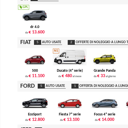
GPL
dr 4.0
€ 13.600
da
FIAT
5
AUTO USATE
2
OFFERTE DI NOLEGGIO A LUNGO 
N1
500
Ducato (4ª serie)
Grande Panda
€ 11.100
€ 480
€ 33
da
da
al mese
da
al giorno
FORD
5
AUTO USATE
1
OFFERTA DI NOLEGGIO A LUNG
EcoSport
Fiesta 7ª serie
Focus 4ª serie
€ 12.800
€ 13.100
€ 14.000
da
da
da