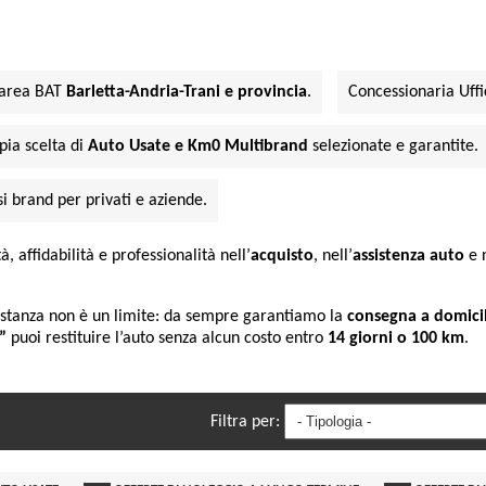
area BAT
Barletta-Andria-Trani e provincia
.
Concessionaria Uffi
ia scelta di
Auto Usate e Km0 Multibrand
selezionate e garantite.
si brand per privati e aziende.
, affidabilità e professionalità nell’
acquisto
, nell’
assistenza auto
e 
istanza non è un limite: da sempre garantiamo la
consegna a domicili
”
puoi restituire l’auto senza alcun costo entro
14 giorni o 100 km
.
Filtra per: